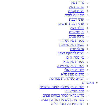
גדרות עץ
מדרגות עץ
עצים קשים
חיפוי עץ לקיר
אדני רכבת
אדני רכבת חדשים
בוצ'ר בלוק
עץ לסאונה
מחסן עצים
פלטות עץ לשולחן
משטח עץ למטבח
אי למטבח
עצים להסקה בצפון
עץ בלתי גזום
פלטות עץ מלא
פלטות עץ לפי מידה
פלטות עץ אלון
מדפים מעץ מלא
רגליים לשולחנות ממתכת
מאמרים
פלטות עץ לשולחן לגינה או לבית
למה דווקא עץ
מדוע כדאי לבקר במחסן עצים
כיצד מתקינים מדרגות עץ בבית
יתרונותיו של בוצ'ר בלוק