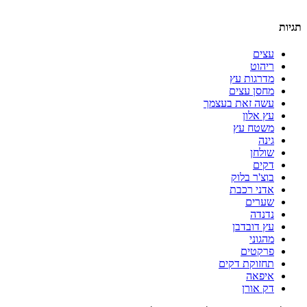
תגיות
עצים
ריהוט
מדרגות עץ
מחסן עצים
עשה זאת בעצמך
עץ אלון
משטח עץ
גינה
שולחן
דקים
בוצ'ר בלוק
אדני רכבת
שערים
נדנדה
עץ דובדבן
מהגוני
פרקטים
תחזוקת דקים
איפאה
דק אורן
בטל/אפס נגישות