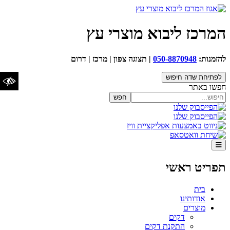
המרכז ליבוא מוצרי עץ
הגדלת טקסט
הקטנת
איפוס טקסט
להזמנות:
050-8870948
| תצוגה צפון | מרכז | דרום
טקסט
לפתיחת שדה חיפוש
חפשו באתר
חפש
ניגודיות כהה
ניגודיות
איפוס ניגודיות
בהירה
הדגשת כותרות
תפריט ראשי
הדגשת קישורים
בית
שנה לגופן נגיש/קריא
אודותינו
מוצרים
דקים
התקנת דקים