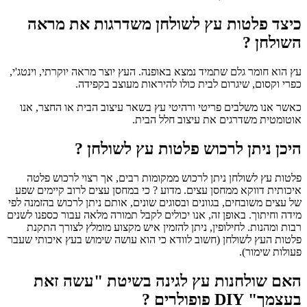
כיצד פלטות עץ לשולחן משדרגות את מראה
השולחן
?
עץ הוא חומר גלם שתמיד נמצא באופנה. העץ יוצר מראה יוקרתי, וינטג'י,
כפרי וקסום, שיגרום לבית כולו להיראות מעוצב בקפידה.
כאשר אנו משלבים פריטי ורהיטי עץ בשאר עיצוב הבית או החצר, אנו
אוטומטית משדרגים את עיצוב חלל הבית.
היכן ניתן לרכוש פלטות עץ לשולחן
?
פלטות עץ לשולחן ניתן לרכוש ממקומות רבים, אך רצוי לרכוש פלטה
איכותית דווקא ממחסן עצים. מדוע ? כי במחסן עצים לרוב קיימים שפע
של עצים משובחים, בגוונים ובסוגים שונים, אותם ניתן לרכוש בהזמנה לפי
מידה וחיתוך. באופן זה, אנו יכולים לקבל תמורה מלאה עבור כספנו לשנים
רבות ומהנות. לחילופין, ניתן להזמין איש מקצוע מומלץ לצורך התקנת
פלטות העץ לשולחן (חשוב לוודא כי הוא עושה שימוש בעץ איכותי שעבר
פעולות שימור).
האם שולחנות עץ לגינה בשיטת "עשה זאת
בעצמך" DIY פופולרים ?