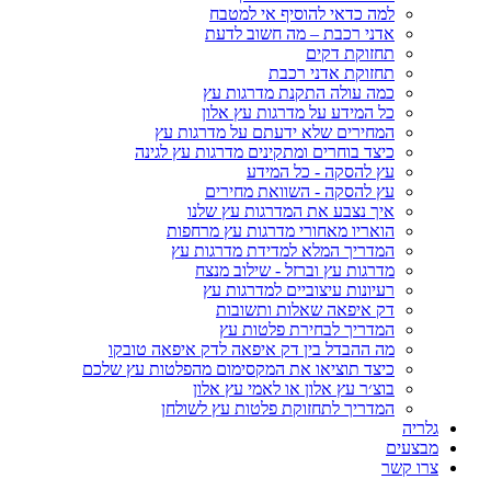
למה כדאי להוסיף אי למטבח
אדני רכבת – מה חשוב לדעת
תחזוקת דקים
תחזוקת אדני רכבת
כמה עולה התקנת מדרגות עץ
כל המידע על מדרגות עץ אלון
המחירים שלא ידעתם על מדרגות עץ
כיצד בוחרים ומתקינים מדרגות עץ לגינה
עץ להסקה - כל המידע
עץ להסקה - השוואת מחירים
איך נצבע את המדרגות עץ שלנו
הואריו מאחורי מדרגות עץ מרחפות
המדריך המלא למדידת מדרגות עץ
מדרגות עץ וברזל - שילוב מנצח
רעיונות עיצוביים למדרגות עץ
דק איפאה שאלות ותשובות
המדריך לבחירת פלטות עץ
מה ההבדל בין דק איפאה לדק איפאה טובקו
כיצד תוציאו את המקסימום מהפלטות עץ שלכם
בוצ׳ר עץ אלון או לאמי עץ אלון
המדריך לתחזוקת פלטות עץ לשולחן
גלריה
מבצעים
צרו קשר