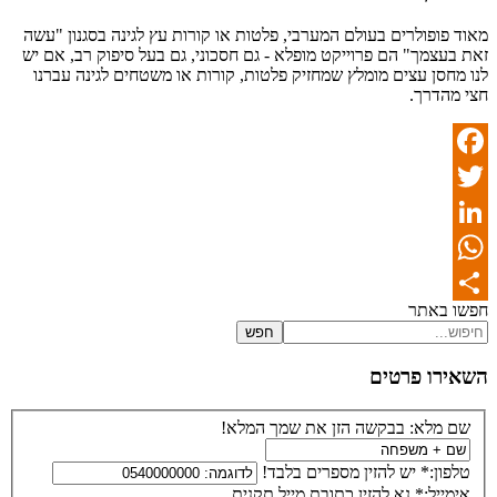
מאוד פופולרים בעולם המערבי, פלטות או קורות עץ לגינה בסגנון "עשה
זאת בעצמך" הם פרוייקט מופלא - גם חסכוני, גם בעל סיפוק רב, אם יש
לנו מחסן עצים מומלץ שמחזיק פלטות, קורות או משטחים לגינה עברנו
חצי מהדרך.
Facebook
Twitter
LinkedIn
WhatsApp
חפשו באתר
Share
חפש
השאירו פרטים
שם מלא:
בבקשה הזן את שמך המלא!
טלפון:*
יש להזין מספרים בלבד!
אימייל:*
נא להזין כתובת מייל תקנית