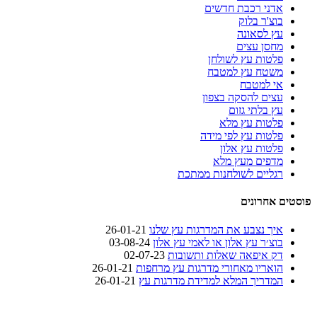
אדני רכבת חדשים
בוצ'ר בלוק
עץ לסאונה
מחסן עצים
פלטות עץ לשולחן
משטח עץ למטבח
אי למטבח
עצים להסקה בצפון
עץ בלתי גזום
פלטות עץ מלא
פלטות עץ לפי מידה
פלטות עץ אלון
מדפים מעץ מלא
רגליים לשולחנות ממתכת
פוסטים אחרונים
איך נצבע את המדרגות עץ שלנו
26-01-21
בוצ׳ר עץ אלון או לאמי עץ אלון
03-08-24
דק איפאה שאלות ותשובות
02-07-23
הואריו מאחורי מדרגות עץ מרחפות
26-01-21
המדריך המלא למדידת מדרגות עץ
26-01-21