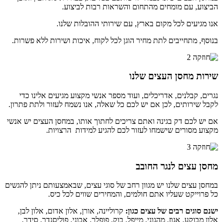
הביצוע, עם מומחים מהתחום והשראות רבות לביצוע.
אנו מגיעים לכל מקום בארץ, עם שירותי ההובלות שלנו.
בנוסף, מתחייבים לתת מחיר הוגן לכל לקוח, איכות ושירות ללא פשרות.
שירות מחסן העצים שלנו
נגרים, קבלנים, אדריכלים, ועוד מספר אנשי מקצוע מגיעים אלינו כדי
לקבל שירותים, לכן אם יש לכם כל שאלה, אנו נשמח לעזור ולתת פתרון.
אם יש לכם דק בגינה ואתם צריכים לחתוך אותו, במחסן העצים יש אנשי
מקצוע מסורים שישמחו לעזור לכם להגיע למידות הרצויות.
מחסן עצים לנגר החובב
במחסן עצים שלנו יש מגוון רחב של סוגי עצים, שבאמצעותם ניתן להגשים
כל פרוייקט שעליו אתם חולמים, והמחירים שווים לכל כיס.
ישנם סוגים רבים של עצים כגון:
קרוליינה, אורן, אלון אדום, אלון לבן,
אלון מבוקע, אגוז, מהגוני, מייפל, בוק, פופלר, אבוני, פוליסנדר, סידר,