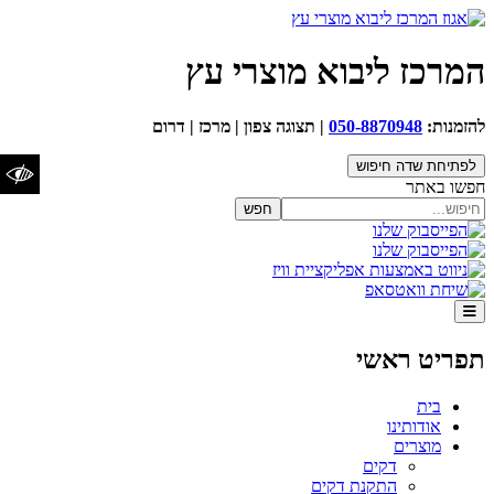
המרכז ליבוא מוצרי עץ
הגדלת טקסט
הקטנת
איפוס טקסט
להזמנות:
050-8870948
| תצוגה צפון | מרכז | דרום
טקסט
לפתיחת שדה חיפוש
חפשו באתר
חפש
ניגודיות כהה
ניגודיות
איפוס ניגודיות
בהירה
הדגשת כותרות
תפריט ראשי
הדגשת קישורים
בית
שנה לגופן נגיש/קריא
אודותינו
מוצרים
דקים
התקנת דקים