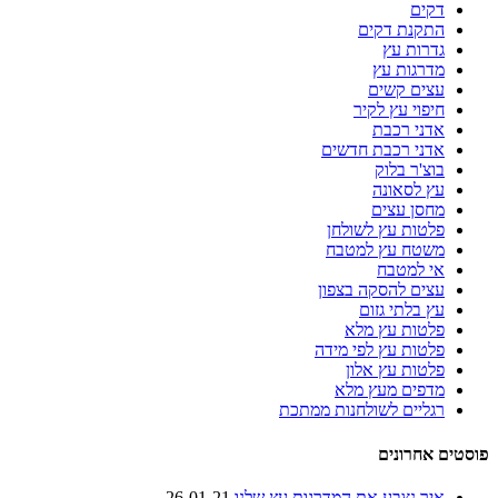
דקים
התקנת דקים
גדרות עץ
מדרגות עץ
עצים קשים
חיפוי עץ לקיר
אדני רכבת
אדני רכבת חדשים
בוצ'ר בלוק
עץ לסאונה
מחסן עצים
פלטות עץ לשולחן
משטח עץ למטבח
אי למטבח
עצים להסקה בצפון
עץ בלתי גזום
פלטות עץ מלא
פלטות עץ לפי מידה
פלטות עץ אלון
מדפים מעץ מלא
רגליים לשולחנות ממתכת
פוסטים אחרונים
איך נצבע את המדרגות עץ שלנו
26-01-21