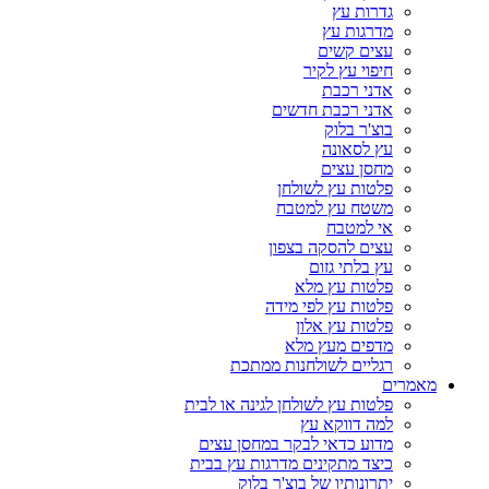
גדרות עץ
מדרגות עץ
עצים קשים
חיפוי עץ לקיר
אדני רכבת
אדני רכבת חדשים
בוצ'ר בלוק
עץ לסאונה
מחסן עצים
פלטות עץ לשולחן
משטח עץ למטבח
אי למטבח
עצים להסקה בצפון
עץ בלתי גזום
פלטות עץ מלא
פלטות עץ לפי מידה
פלטות עץ אלון
מדפים מעץ מלא
רגליים לשולחנות ממתכת
מאמרים
פלטות עץ לשולחן לגינה או לבית
למה דווקא עץ
מדוע כדאי לבקר במחסן עצים
כיצד מתקינים מדרגות עץ בבית
יתרונותיו של בוצ'ר בלוק