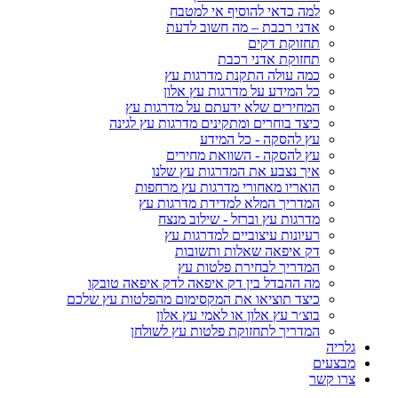
למה כדאי להוסיף אי למטבח
אדני רכבת – מה חשוב לדעת
תחזוקת דקים
תחזוקת אדני רכבת
כמה עולה התקנת מדרגות עץ
כל המידע על מדרגות עץ אלון
המחירים שלא ידעתם על מדרגות עץ
כיצד בוחרים ומתקינים מדרגות עץ לגינה
עץ להסקה - כל המידע
עץ להסקה - השוואת מחירים
איך נצבע את המדרגות עץ שלנו
הואריו מאחורי מדרגות עץ מרחפות
המדריך המלא למדידת מדרגות עץ
מדרגות עץ וברזל - שילוב מנצח
רעיונות עיצוביים למדרגות עץ
דק איפאה שאלות ותשובות
המדריך לבחירת פלטות עץ
מה ההבדל בין דק איפאה לדק איפאה טובקו
כיצד תוציאו את המקסימום מהפלטות עץ שלכם
בוצ׳ר עץ אלון או לאמי עץ אלון
המדריך לתחזוקת פלטות עץ לשולחן
גלריה
מבצעים
צרו קשר