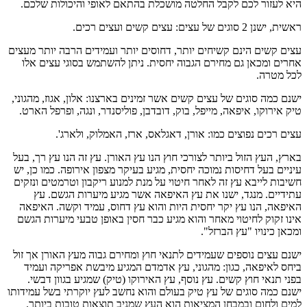
היא לעזור לכם לקבל החלטה מושכלת בהתאם לאופי והיכולות שלכם.
ראשית, ישנן 2 סוגים של עצים: עצים קשים ועצים רכים.
עצים קשים הינם קשיחים יותר, דחוסים יותר ועמידים הרבה יותר מעצים
אחרים ומכאן גם מחירם הגבוה יחסית. ניתן להשתמש בסוגי עצים אלו
לכל מטרה.
ישנם כמה סוגים של עצים קשים אשר זמינים בארצנו: אלון, אגוז, מהגוני,
טיק אירוקו, איפאה, מייפל, בוק, דובדבן, פוליסנדר, ונגה, ופרפל הארט.
עצים רכים נפוצים כמו: אורן, דאגלאס, ארז, האמלוק, ולארג'.
בארץ, העץ הזול ביותר לצורכי חוץ הנו עץ האורן. עץ זה הנו עץ רך, בעל
עיניים בעל דחיסות נמוכה יחסית, מגיע בעיקר מצפון אירופה. כמו כן, יש
חשיבות לייבא עץ זה לאחר חיטוי על מנת למנוע ריקבון וטרמטים ונזקים
עתידיים. מנגד, ישנו את עץ האיפאה אשר מגיע מיערות הגשם. עץ
האיפאה, הנו עץ יקר יחסית היות והוא עץ דחוס, עמיד וקשה. האיפאה
אינו זקוק לחיטוי מאחר והוא מגיע כבר חסין באופן טבעי מיערות הגשם
ומכאן כינויו "עץ הברזל".
ישנם עצים נוספים שעמידים לתנאי חוץ ומחירם גבוה מעץ האורן אך זול
ביחס לאיפאה, כגון: מהגוני, עץ אדמדם המגיע מיבשת אפריקה ועמיד
בפני תנאי חוץ קשים. עץ נוסף, עץ האירוקו (טיק) שמגיע בגוון דבשי.
ישנם כמה סוגים של עץ טיק בעולם והוא נחשב לעץ יוקרתי בשל עמידותו
למים ולחום ובמבחן המציאות הוא העץ שמניב תוצאות טובות ביותר.