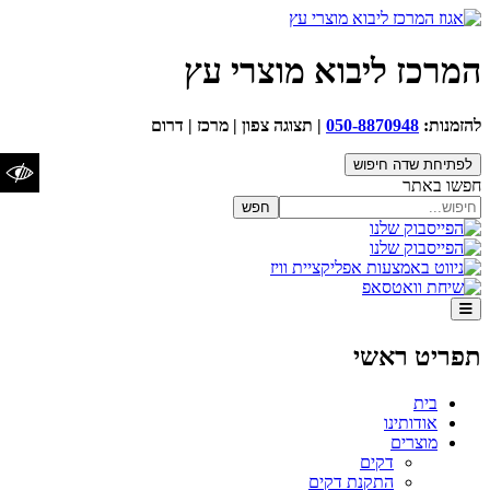
המרכז ליבוא מוצרי עץ
הגדלת טקסט
הקטנת
איפוס טקסט
להזמנות:
050-8870948
| תצוגה צפון | מרכז | דרום
טקסט
לפתיחת שדה חיפוש
חפשו באתר
חפש
ניגודיות כהה
ניגודיות
איפוס ניגודיות
בהירה
הדגשת כותרות
תפריט ראשי
הדגשת קישורים
בית
שנה לגופן נגיש/קריא
אודותינו
מוצרים
דקים
התקנת דקים