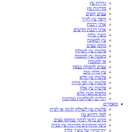
גדרות עץ
מדרגות עץ
עצים קשים
חיפוי עץ לקיר
אדני רכבת
אדני רכבת חדשים
בוצ'ר בלוק
עץ לסאונה
מחסן עצים
פלטות עץ לשולחן
משטח עץ למטבח
אי למטבח
עצים להסקה בצפון
עץ בלתי גזום
פלטות עץ מלא
פלטות עץ לפי מידה
פלטות עץ אלון
מדפים מעץ מלא
רגליים לשולחנות ממתכת
מאמרים
פלטות עץ לשולחן לגינה או לבית
למה דווקא עץ
מדוע כדאי לבקר במחסן עצים
כיצד מתקינים מדרגות עץ בבית
יתרונותיו של בוצ'ר בלוק