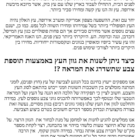
לפנים הבית, התחילו לעבוד בארץ שלנו עם עץ בוק, אשר מיובא מיבשת
אירופה. עץ זה הנו עץ קשה ומחירו סביר ביותר.
יחד עם זאת, ההשפעה מצפון אמריקה ומערב אירופה, עץ האלון נהיה
העץ הפופולרי ביותר בשל עמידותו ומחירו השווה לכל נפש. כמו כן, ישנם
עצים נוספים אשר מחירם סבירים אך הם פחות פופולרים כגון עץ המייפל,
דובדבן, ונגה וכדומה. הע. היוקרתי ביותר כעץ פנים, הנו האגוז האמריקאי.
זהו עץ עשיר ביופיו ומאופיין בגוונים וטקסטורות ייחודיות. מחירו בין
היקרים ביותר לצורכי שימוש פנים.
כיצד ניתן לשנות את גוון העץ באמצעות תוספת
צבע שתשדרג את המראה ?!
אנו מספקים ייעוץ בחינם בכל הנוגע לצביעה של עץ (חוץ ופנים), לזמני
המתנה מומלצים בין השכבות השונות וזמני ייבוש בהתאם לסוג העץ
והצבע. חשוב לציין כי תפקידה של הלכה הוא הגנה על העץ ועל המראה
הטבעי שלו ובנוסף לכך באפשרותה להכניס גווני צבע נוספים לעץ. במידה
והחלטנו לגוון את העץ שלנו (סוגי גוונים רבים) בגוון מסויים, נעשה זאת
בצורה מקצועית ונבדוק מספר דברים חשובים בטרם ביצוע הצביעה.
אנו ממליצים להגיע לחנות או למחסן על מנת לבחור את הגוון הרצוי. על
מנת שלא תיווצר טעות כלשהי בזיהוי או בהבחנה, רצוי לקחת מספר
מק"ט של חברת צבע אותה נבחר. במידה והגוון שקוף, אין הרבה
אפשריות ויהיה יותר קל ע"פ תמונות לאשר את הגוון.