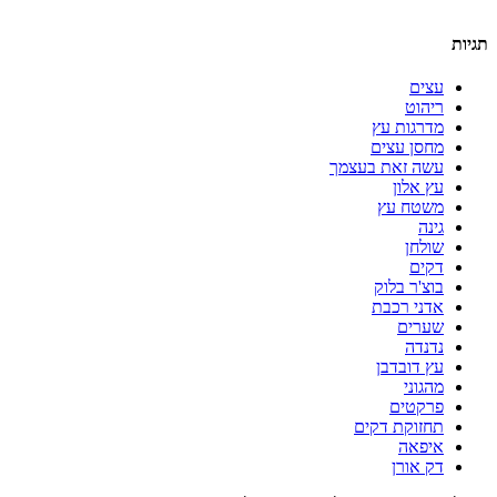
תגיות
עצים
ריהוט
מדרגות עץ
מחסן עצים
עשה זאת בעצמך
עץ אלון
משטח עץ
גינה
שולחן
דקים
בוצ'ר בלוק
אדני רכבת
שערים
נדנדה
עץ דובדבן
מהגוני
פרקטים
תחזוקת דקים
איפאה
דק אורן
בטל/אפס נגישות