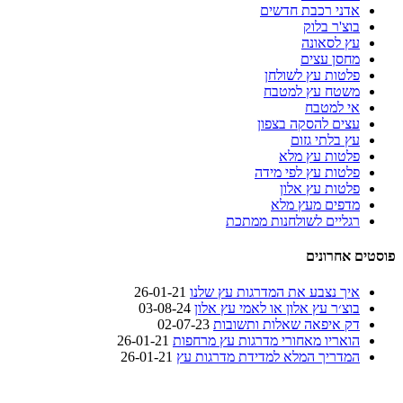
אדני רכבת חדשים
בוצ'ר בלוק
עץ לסאונה
מחסן עצים
פלטות עץ לשולחן
משטח עץ למטבח
אי למטבח
עצים להסקה בצפון
עץ בלתי גזום
פלטות עץ מלא
פלטות עץ לפי מידה
פלטות עץ אלון
מדפים מעץ מלא
רגליים לשולחנות ממתכת
פוסטים אחרונים
איך נצבע את המדרגות עץ שלנו
26-01-21
בוצ׳ר עץ אלון או לאמי עץ אלון
03-08-24
דק איפאה שאלות ותשובות
02-07-23
הואריו מאחורי מדרגות עץ מרחפות
26-01-21
המדריך המלא למדידת מדרגות עץ
26-01-21