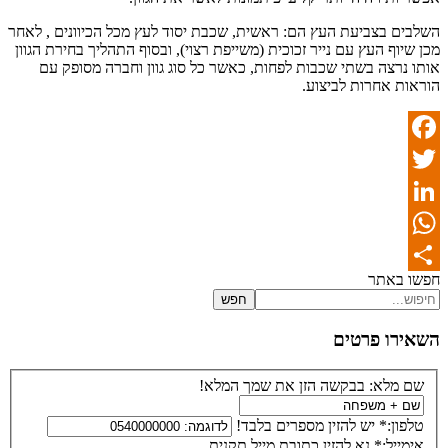
השלבים בצביעת העץ הם: ראשית, שכבת יסוד לעץ מכל הכיוונים , לאחר
מכן שיוף העץ עם נייר זכוכית (משייפת רצוי), ובסוף התהליך בחירת הגוון
אותו נרצה בשתי שכבות לפחות, כאשר כל סוג גוון וחברה מסופק עם
הוראות אחרות לביצוע.
Facebook
Twitter
LinkedIn
WhatsApp
חפשו באתר
Share
חפש
השאירו פרטים
שם מלא:
בבקשה הזן את שמך המלא!
טלפון:*
יש להזין מספרים בלבד!
אימייל:*
נא להזין כתובת מייל תקנית